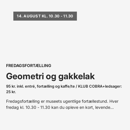
14. AUGUST KL. 10.30 - 11.30
FREDAGSFORTÆLLING
Geometri og gakkelak
95 kr. inkl. entré, fortælling og kaffe/te / KLUB COBRA+ledsager:
25 kr.
Fredagsfortælling er museets ugentlige fortællestund. Hver
fredag kl. 10.30 - 11.30 kan du opleve en kort, levende
kunstfortælling på dansk med en af museets formidlere. Vi
slutter af med kaffe og hyggeligt samvær i mikrocaféen Aages
Corner i Angligården.