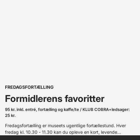
FREDAGSFORTÆLLING
Formidlerens favoritter
95 kr. inkl. entré, fortælling og kaffe/te / KLUB COBRA+ledsager:
25 kr.
Fredagsfortælling er museets ugentlige fortællestund. Hver
fredag kl. 10.30 - 11.30 kan du opleve en kort, levende
kunstfortælling på dansk med en af museets formidlere. Vi