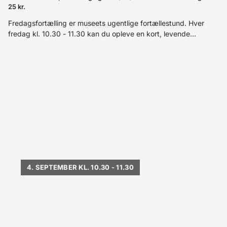
25 kr.
Fredagsfortælling er museets ugentlige fortællestund. Hver
fredag kl. 10.30 - 11.30 kan du opleve en kort, levende
kunstfortælling på dansk med en af museets formidlere. Vi
slutter af med kaffe og hyggeligt samvær i mikrocaféen Aages
Corner i Angligården.
4. SEPTEMBER KL. 10.30 - 11.30