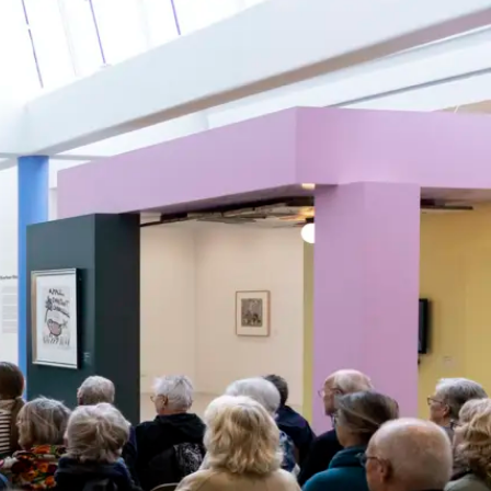
gram, hvor kunsten præsenteres på forskellig vis. 
nsten skal samle os. Denne vision bærer vi videre, 
 fast i gode traditioner, og på den måde skaber vi 
12. AUGUST KL. 11.00 - 11.30