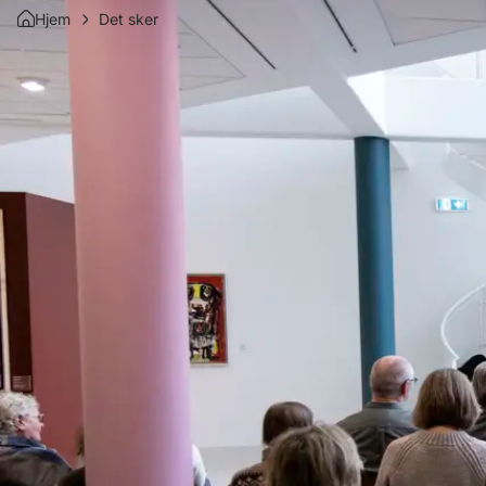
Hjem
Det sker
Det sker
På Carl-Henning Pedersen & Else Alfelts Museum gør
Både Carl-Henning Pedersen og Else Alfelt var optage
når vi løbende udvikler nye tiltag, hvor kunsten opl
et alsidigt program, som du kan gå på opdagelse i 
6. AUGUST KL. 10.00 - 13.00