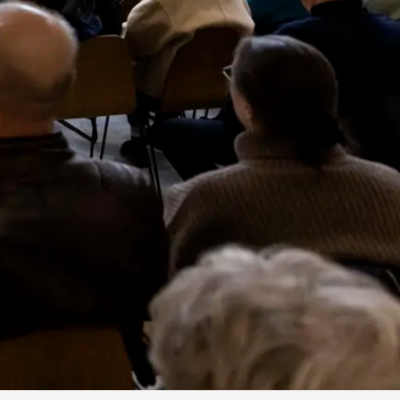
GUIDET TUR
Guidet tur: Introduktion til
"Folkegaven"
Gratis, når entréen er betalt
Kom med på en guidet tur på ca. 30 minutter og få en levende
introduktion til museets 50-års jubilæumsudstilling