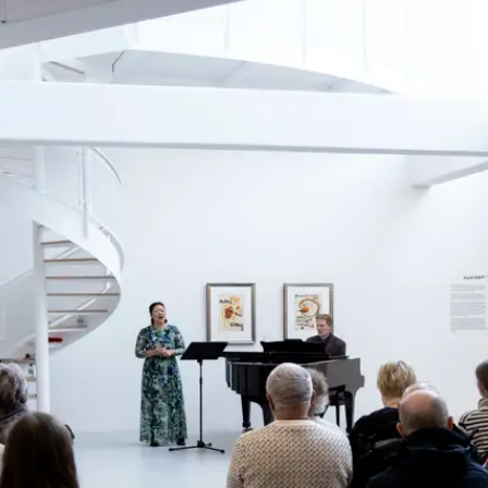
 vi os umage for at skabe et alsidigt arrangementspro
t af at skabe kunst til folket med en vision om, at ku
eves på nye måder. Samtidig sætter vi en ære i at holde
herunder.
7. AUGUST KL. 10.30 - 11.30