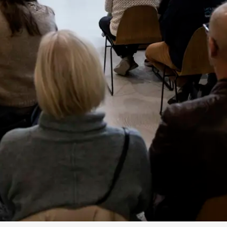
FREDAGSFORTÆLLING
Med i magasinet
95 kr. inkl. entré, fortælling og kaffe/te / KLUB COBRA+ledsager:
25 kr.
Fredagsfortælling er museets ugentlige fortællestund. Hver
fredag kl. 10.30 - 11.30 kan du opleve en kort, levende
kunstfortælling på dansk med en af museets formidlere. Vi
slutter af med kaffe og hyggeligt samvær i mikrocaféen Aages
Corner i Angligården.