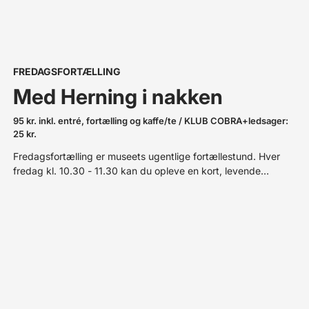
FREDAGSFORTÆLLING
Med Herning i nakken
95 kr. inkl. entré, fortælling og kaffe/te / KLUB COBRA+ledsager:
25 kr.
Fredagsfortælling er museets ugentlige fortællestund. Hver
fredag kl. 10.30 - 11.30 kan du opleve en kort, levende
kunstfortælling på dansk med en af museets formidlere. Vi
slutter af med kaffe og hyggeligt samvær i mikrocaféen Aages
Corner i Angligården.