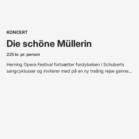
KONCERT
Die schöne Müllerin
225 kr. pr. person
Herning Opera Festival fortsætter fordybelsen i Schuberts
sangcyklusser og inviterer med på en ny treårig rejse gennem
endnu et af hans store mesterværker, Die schöne Müllerin.
Den smukke Prismesal på Carl-Henning Pedersen & Else
Alfelts Museum danner rammen, når Peter Lodahl giver
stemme og liv til den unge møllersvend.