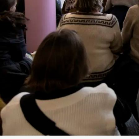
WORKSHOP
Aktiv Ferie Herning:
Workshop hvor vi skaber
vores egne fantasiheste
Gratis
Skoleelever i Herning Kommune inviteres til at slippe
nysgerrigheden løs og bygge et miniaturemuseum til
eventyrlige værker.