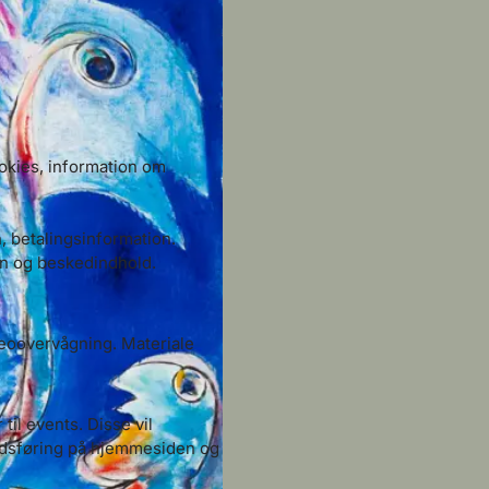
okies, information om
, betalingsinformation.
n og beskedindhold.
eoovervågning. Materiale
 til events. Disse vil
edsføring på hjemmesiden og