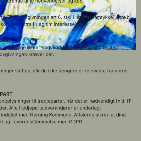
 vedrørende dine henvendelser og køb
l GDPR lovgivningen art 6. stk. 1. litra a (samtykke), litra b
ontrakt), litra f (legitim interesse).
NGER
r, så længe det er nødvendigt for det formål, de blev
 lovgivningen kræver det.
ninger slettes, når de ikke længere er relevante for vores
EPART
noplysninger til tredjeparter, når det er nødvendigt fx til IT-
der. Alle tredjepartsleverandører er underlagt
 indgået med Herning Kommune. Aftalerne sikrer, at dine
ert og i overensstemmelse med GDPR.