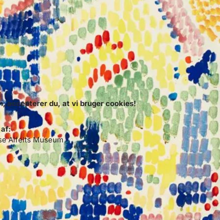
 accepterer du, at vi bruger cookies!
 af:
se Alfelts Museum