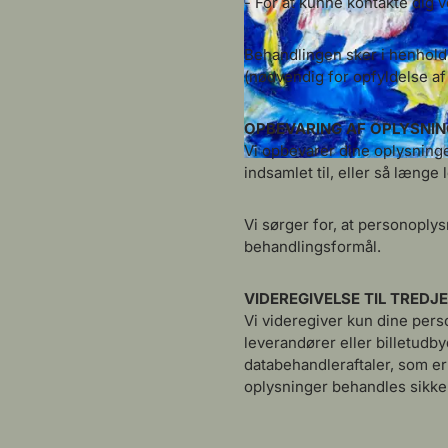
- For at kunne kontakte dig
Behandlingen sker i henhold ti
(nødvendig for opfyldelse af k
OPBEVARING AF OPLYSNI
Vi opbevarer dine oplysninge
indsamlet til, eller så længe
Vi sørger for, at personoplys
behandlingsformål.
VIDEREGIVELSE TIL TREDJ
Vi videregiver kun dine perso
leverandører eller billetudby
databehandleraftaler, som er
oplysninger behandles sikk