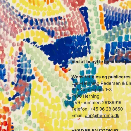
Ved at benytte hjemmesiden,
Websitet ejes og publiceres
Carl-Henning Pedersen & El
Birk Centerpark 1-3
7400 Herning
CVR-nummer: 29189919
Telefon: +45 96 28 8650
Email:
chp@herning.dk
HVAD ER EN COOKIE?