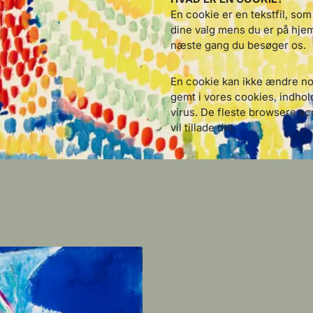
En cookie er en tekstfil, so
dine valg mens du er på hje
næste gang du besøger os.
En cookie kan ikke ændre no
gemt i vores cookies, indhol
virus. De fleste browsere a
vil tillade det.