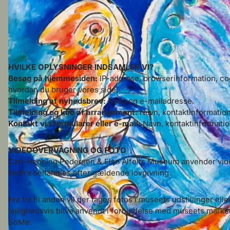
HVILKE OPLYSNINGER INDSAMLER VI?
Besøg på hjemmesiden:
IP-adresse, browserinformation, co
hvordan du bruger vores side.
Tilmelding af nyhedsbrev:
Navn og e-mailadresse.
Tilmelding og køb af arrangement:
Navn, kontaktinformation
Kontakt via formularer eller e-mail:
Navn, kontaktinformatio
VIDEOOVERVÅGNING OG FOTO
Carl-Henning Pedersen & Else Alfelts Museum anvender vid
herfra behandles efter gældende lovgivning.
Fra tid til anden vil der tages fotos i museets udstillinger eller
lejlighedsvis blive anvendt i forbindelse med museets mark
SoMe.