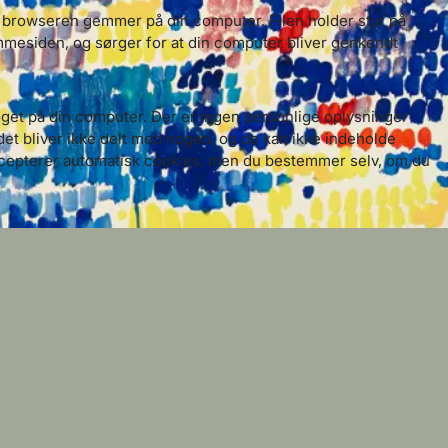
m browseren gemmer på din computer. Filen holder styr på
mmesiden, og sørger for at din computer bliver genkendt
get på din computer. Der er ingen personlige oplysninger
det bliver ikke delt med nogen, og de kan ikke indeholde
ccepterer automatisk cookies, men du bestemmer selv, om du