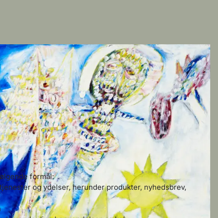
følgende formål:
tjenester og ydelser, herunder produkter, nyhedsbrev,
n