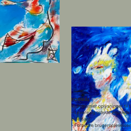
FORMÅL
Vi indsamler oplysninger til 
- Levere og tilbyde ønskede 
billetsalg
- Forbedre brugeroplevelse