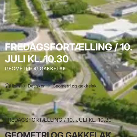
FREDAGSFORTÆLLING / 10.
JULI KL. 10.30
GEOMETRI OG GAKKELAK
Hjem
Det sker
Geometri og gakkelak
FREDAGSFORTÆLLING / 10. JULI KL. 10.30
GEOMETRI OG GAKKELAK