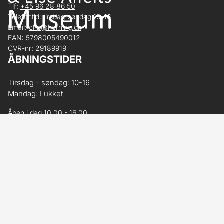
Tlf:
+45 96 28 86 50
Telefontid: tirsdag-søndag 10-16
Email:
chp@herning.dk
EAN: 5798005490012
CVR-nr: 29189919
ÅBNINGSTIDER
Tirsdag - søndag: 10-16
Mandag: Lukket
Åben i dag 10.00 - 16.00
BILLETPRISER
Årskort / KLUB COBRA:
Gratis for kortholder og ledsager med gyldigt
årskort
Børn under 18 år:
Gratis
Voksen:
85 kr.