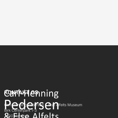
KONTAKT OS
Carl-Henning Pedersen & Else Alfelts Museum
Birk Centerpark 1-3
7400 Herning