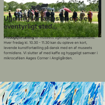
Ugentlig fortællestund på et
eventyrligt sted...
Fredagsfortælling
er museets ugentlige fortællestund.
Hver fredag kl. 10.30 - 11.30 kan du opleve en kort,
levende kunstfortælling på dansk med en af museets
formidlere. Vi slutter af med kaffe og hyggeligt samvær i
mikrocaféen Aages Corner i Angligården.