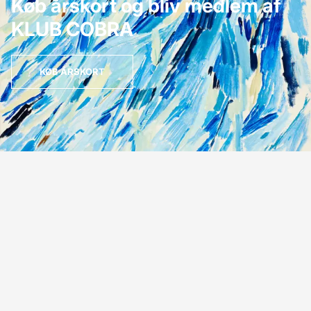
Køb årskort og bliv medlem af
KLUB COBRA
KØB ÅRSKORT