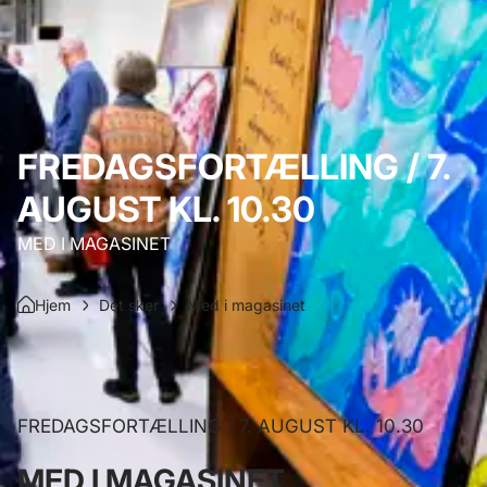
FREDAGSFORTÆLLING / 7.
AUGUST KL. 10.30
MED I MAGASINET
Hjem
Det sker
Med i magasinet
FREDAGSFORTÆLLING / 7. AUGUST KL. 10.30
MED I MAGASINET