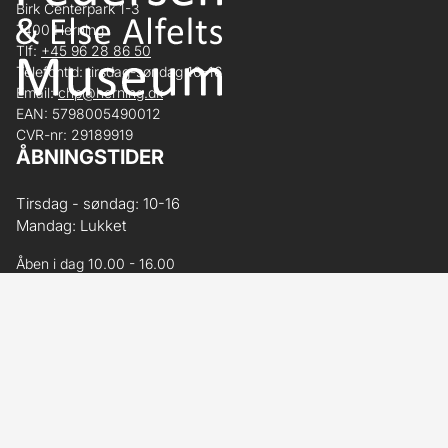
Birk Centerpark 1-3
7400 Herning
Tlf:
+45 96 28 86 50
Telefontid: tirsdag-søndag 10-16
Email:
chp@herning.dk
EAN: 5798005490012
CVR-nr: 29189919
ÅBNINGSTIDER
Tirsdag - søndag: 10-16
Mandag: Lukket
Åben i dag 10.00 - 16.00
BILLETPRISER
Årskort / KLUB COBRA:
Gratis for kortholder og ledsager med gyldigt
årskort
Børn under 18 år:
Gratis