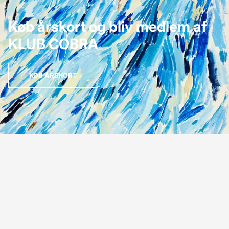
Køb årskort og bliv medlem af
KLUB COBRA
KØB ÅRSKORT