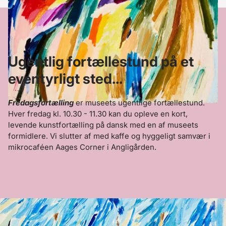
Ugentlig fortællestund på et
eventyrligt sted...
Fredagsfortælling
er museets ugentlige fortællestund.
Hver fredag kl. 10.30 - 11.30 kan du opleve en kort,
levende kunstfortælling på dansk med en af museets
formidlere. Vi slutter af med kaffe og hyggeligt samvær i
mikrocaféen Aages Corner i Angligården.