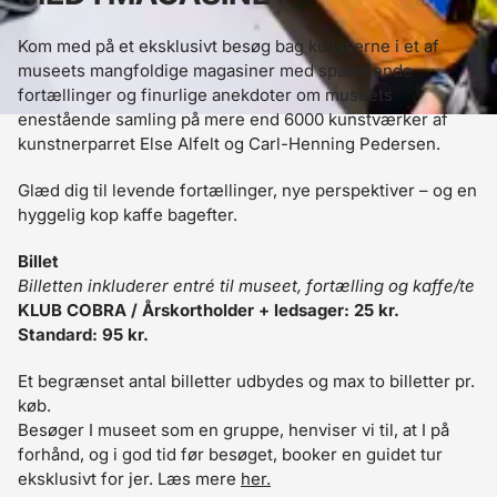
Kom med på et eksklusivt besøg bag kulisserne i et af 
museets mangfoldige magasiner med spændende 
fortællinger og finurlige anekdoter om museets 
enestående samling på mere end 6000 kunstværker af 
kunstnerparret Else Alfelt og Carl-Henning Pedersen.
Glæd dig til levende fortællinger, nye perspektiver – og en 
hyggelig kop kaffe bagefter.
Billet
Billetten inkluderer entré til museet, fortælling og kaffe/te
KLUB COBRA / Årskortholder + ledsager: 25 kr.
Standard: 95 kr.
Et begrænset antal billetter udbydes og max to billetter pr.
køb.
Besøger I museet som en gruppe, henviser vi til, at I på
forhånd, og i god tid før besøget, booker en guidet tur
eksklusivt for jer. Læs mere
her.