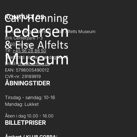
KONTAKT OS
Carl-Henning Pedersen & Else Alfelts Museum
Birk Centerpark 1-3
7400 Herning
Tlf:
+45 96 28 86 50
Telefontid: tirsdag-søndag 10-16
Email:
chp@herning.dk
EAN: 5798005490012
CVR-nr: 29189919
ÅBNINGSTIDER
Tirsdag - søndag: 10-16
Mandag: Lukket
Åben i dag 10.00 - 16.00
BILLETPRISER
Årskort / KLUB COBRA: