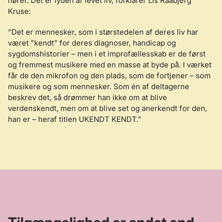
hører. Det er lyden af levet liv, forklarer Lis Raabjerg
Kruse:
”Det er mennesker, som i størstedelen af deres liv har
været ”kendt” for deres diagnoser, handicap og
sygdomshistorier – men i et improfællesskab er de først
og fremmest musikere med en masse at byde på. I værket
får de den mikrofon og den plads, som de fortjener – som
musikere og som mennesker. Som én af deltagerne
beskrev det, så drømmer han ikke om at blive
verdenskendt, men om at blive set og anerkendt for den,
han er – heraf titlen UKENDT KENDT.”