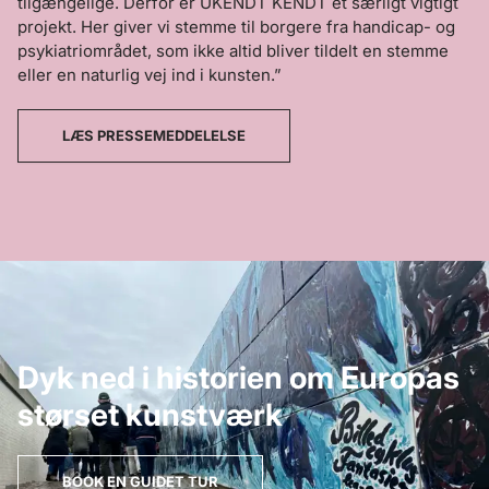
tilgængelige. Derfor er UKENDT KENDT et særligt vigtigt
projekt. Her giver vi stemme til borgere fra handicap- og
psykiatriområdet, som ikke altid bliver tildelt en stemme
eller en naturlig vej ind i kunsten.”
LÆS PRESSEMEDDELELSE
Dyk ned i historien om Europas
størset kunstværk
BOOK EN GUIDET TUR