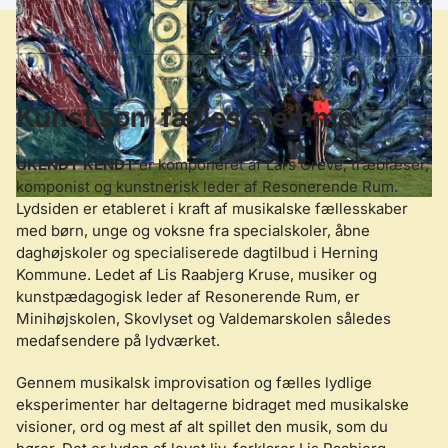
Kunst som fælles stemme
UKENDT KENDT
er komponeret af Lars Greve, træblæser,
komponist og kunstnerisk leder af Resonerende Rum.
Lydsiden er etableret i kraft af musikalske fællesskaber
med børn, unge og voksne fra specialskoler, åbne
daghøjskoler og specialiserede dagtilbud i Herning
Kommune. Ledet af Lis Raabjerg Kruse, musiker og
kunstpædagogisk leder af Resonerende Rum, er
Minihøjskolen, Skovlyset og Valdemarskolen således
medafsendere på lydværket.
Gennem musikalsk improvisation og fælles lydlige
eksperimenter har deltagerne bidraget med musikalske
visioner, ord og mest af alt spillet den musik, som du