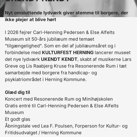
Nyt omsluttende lydværk giver stemme til borgere, der
ikke plejer at blive hørt
I 2026 fejrer Carl-Henning Pedersen & Else Alfelts
Museum sit 50-års jubilæum med temaet
"tilgængelighed". Som en del af jubilæumsåret og i
forbindelse med
KULTURFEST HERNING
lancerer museet
det nye lydværk
UKENDT KENDT
, skabt af musikerne Lars
Greve og Lis Raabjerg Kruse fra Resonerende Rum i tæt
samarbejde med borgere fra handicap- og
psykiatriområdet i Herning Kommune.
Glæd dig til
Koncert med Resonerende Rum og Minihøjskolen
Gratis entré til Carl-Henning Pedersen & Else Alfelts
Museum
Et godt glas
Åbningstale ved Lea F. Poulsen, Forperson for Kultur- og
Fritidsudvalget / Herning Kommune