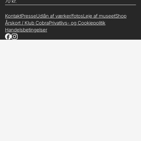
70 kr.
Kontakt
Presse
Udlån af værker/fotos
Leje af museet
Shop
Årskort / Klub Cobra
Privatlivs- og Cookiepolitik
Handelsbetingelser