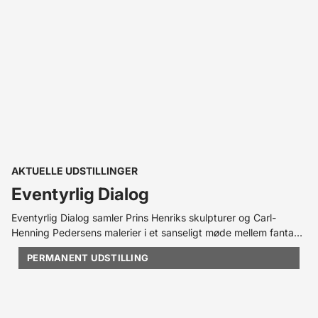
AKTUELLE UDSTILLINGER
Eventyrlig Dialog
Eventyrlig Dialog samler Prins Henriks skulpturer og Carl-
Henning Pedersens malerier i et sanseligt møde mellem fantasi
og virkelighed. To kunstnere skaber et fælles univers befolket
PERMANENT UDSTILLING
af mytiske væsener, drømme og poetiske fortællinger.
Udstillingen inviterer til en rejse ind i eventyrets og
imaginationens grænseland.