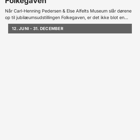
Folkegaven
Når Carl-Henning Pedersen & Else Alfelts Museum slår dørene
op til jubilæumsudstillingen Folkegaven, er det ikke blot en
fejring af 50 år med museet i Herning – det er en sensation! For
12. JUNI - 31. DECEMBER
første gang nogensinde præsenteres 67 værker af Carl-
Henning Pedersen, som i årtier har været gemt væk.