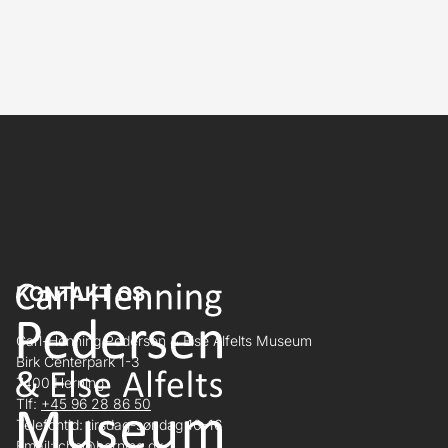
KONTAKT OS
Carl-Henning Pedersen & Else Alfelts Museum
Birk Centerpark 1-3
7400 Herning
Tlf:
+45 96 28 86 50
Telefontid: tirsdag-søndag 10-16
Email:
chp@herning.dk