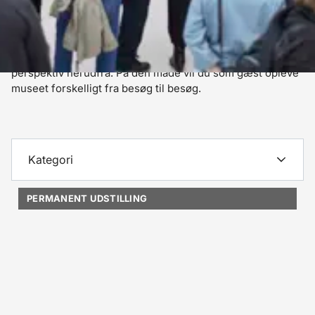
vores permanente udstillinger kan du gå på opdagelse i 
nogle af museets grundfortællinger. Derudover udvikler vi 
løbende forskelligartede særudstillinger. Her dykker vi 
ned i museets righoldige samling og udfolder et særligt 
perspektiv herudfra. På den måde vil du som gæst opleve 
museet forskelligt fra besøg til besøg.
Kategori
PERMANENT UDSTILLING