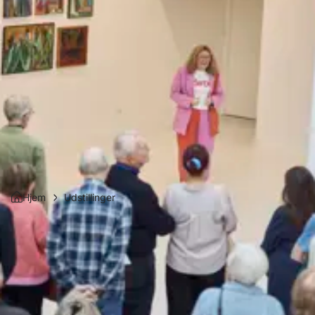
Hjem
Udstillinger
Udstillinger
På Carl-Henning Pedersen & Else Alfelts Museum kan du 
både opleve permanente udstillinger og særudstillinger. I 