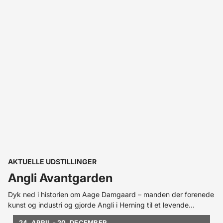
AKTUELLE UDSTILLINGER
Angli Avantgarden
Dyk ned i historien om Aage Damgaard – manden der forenede
kunst og industri og gjorde Angli i Herning til et levende
centrum for avantgarden. Her smeltede musik, maleri og
24. APRIL - 20. DECEMBER