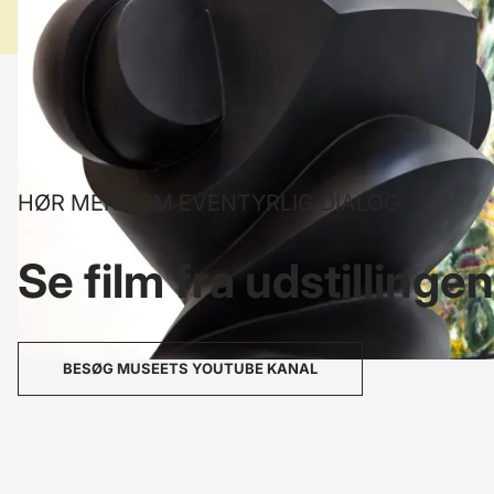
HØR MERE OM EVENTYRLIG DIALOG
Se film fra udstillinge
BESØG MUSEETS YOUTUBE KANAL