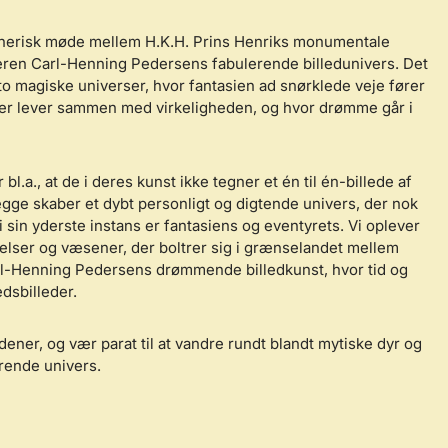
tnerisk møde mellem H.K.H. Prins Henriks monumentale
ren Carl-Henning Pedersens fabulerende billedunivers. Det
o magiske universer, hvor fantasien ad snørklede veje fører
bler lever sammen med virkeligheden, og hvor drømme går i
bl.a., at de i deres kunst ikke tegner et én til én-billede af
gge skaber et dybt personligt og digtende univers, der nok
i sin yderste instans er fantasiens og eventyrets. Vi oplever
kelser og væsener, der boltrer sig i grænselandet mellem
arl-Henning Pedersens drømmende billedkunst, hvor tid og
dsbilleder.
ener, og vær parat til at vandre rundt blandt mytiske dyr og
erende univers.