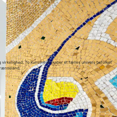
 virkelighed. To kunstnere skaber et fælles univers befolket
grænseland.