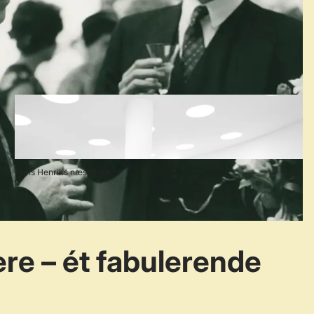
Prins Henriks næsehorn
re – ét fabulerende