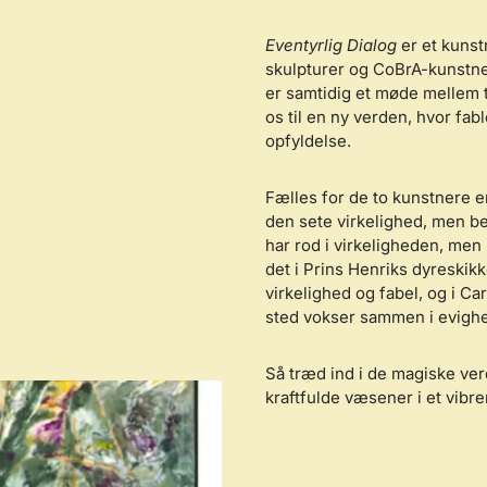
Eventyrlig Dialog
er et kuns
skulpturer og CoBrA-kunstne
er samtidig et møde mellem t
os til en ny verden, hvor fa
opfyldelse.
Fælles for de to kunstnere er 
den sete virkelighed, men be
har rod i virkeligheden, men 
det i Prins Henriks dyreskik
virkelighed og fabel, og i C
sted vokser sammen i evighe
Så træd ind i de magiske verd
kraftfulde væsener i et vibr